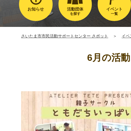
お知らせ
活動団体
イベント
を探す
一覧
さいたま市市民活動サポートセンター さポット
＞
イベ
6月の活