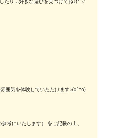
し
た
り
…
好
き
な
遊
び
を
見
つ
け
て
ね
♪
(
*
´
▽
の
雰
囲
気
を
体
験
し
て
い
た
だ
け
ま
す
♪
(
o
^
^
o
)
の
参
考
に
い
た
し
ま
す
）
を
ご
記
載
の
上
、