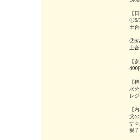
【
日
①
6
/
土
合
②
6
/
土
合
【
参
4
0
0
【
持
水
分
レ
ジ
【
内
父
の
す
☆
親
子