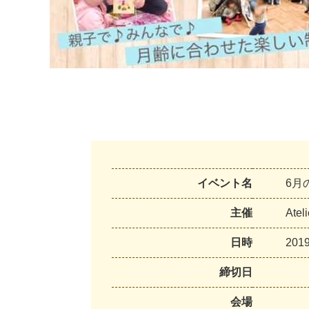
イベント名
6月
主催
A
t
e
l
i
日時
2
0
1
締切日
会場