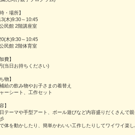
時
・
場
所
】
1
3
(
木
)
9
:
3
0
～
1
0
:
4
5
公
民
館
2
階
講
座
室
2
0
(
木
)
9
:
3
0
～
1
0
:
4
5
公
民
館
2
階
体
育
室
加
費
】
円
(
当
日
お
持
ち
く
だ
さ
い
)
ち
物
】
補
給
の
飲
み
物
や
お
子
さ
ま
の
着
替
え
ャ
ー
シ
ー
ト
、
工
作
セ
ッ
ト
容
】
日
テ
ー
マ
や
手
型
ア
ー
ト
、
ボ
ー
ル
遊
び
な
ど
内
容
盛
り
だ
く
さ
ん
で
親
彡
で
体
を
動
か
し
た
り
、
簡
単
か
わ
い
い
工
作
し
た
り
し
て
ワ
イ
ワ
イ
楽
し