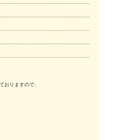
て
お
り
ま
す
の
で
、