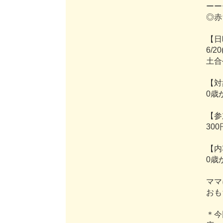
ー
ー
◎
赤
【
日
6
/
2
0
土
合
【
対
0
歳
【
参
3
0
0
【
内
0
歳
マ
マ
お
も
＊
今