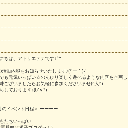
に
ち
は
、
ア
ト
リ
エ
テ
テ
で
す
♪
^
^
の
活
動
内
容
を
お
知
ら
せ
い
た
し
ま
す
♪
(
*
´
ー
｀
)
ﾉ
で
も
元
気
い
っ
ぱ
い
☆
の
ん
び
り
楽
し
く
遊
べ
る
よ
う
な
内
容
を
企
画
し
味
ご
ざ
い
ま
し
た
ら
お
気
軽
に
参
加
く
だ
さ
い
ま
せ
(
^
人
^
)
ち
し
て
お
り
ま
す
♪
(
b
ﾟ
v
`
*
)
月
の
イ
ベ
ン
ト
日
程
＞
ー
ー
ー
ー
も
だ
ち
い
っ
ぱ
い
就
園
児
向
け
親
子
プ
ロ
グ
ラ
ム
)