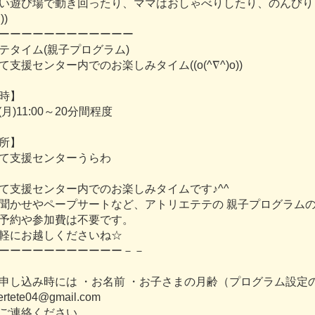
い
遊
び
場
で
動
き
回
っ
た
り
、
マ
マ
は
お
し
ゃ
べ
り
し
た
り
、
の
ん
び
り
ﾉ
)
)
ー
ー
ー
ー
ー
ー
ー
ー
ー
ー
ー
ー
テ
タ
イ
ム
(
親
子
プ
ロ
グ
ラ
ム
)
て
支
援
セ
ン
タ
ー
内
で
の
お
楽
し
み
タ
イ
ム
(
(
o
(
^
∇
^
)
o
)
)
時
】
(
月
)
1
1
:
0
0
～
2
0
分
間
程
度
所
】
て
支
援
セ
ン
タ
ー
う
ら
わ
て
支
援
セ
ン
タ
ー
内
で
の
お
楽
し
み
タ
イ
ム
で
す
♪
^
^
聞
か
せ
や
ペ
ー
プ
サ
ー
ト
な
ど
、
ア
ト
リ
エ
テ
テ
の
親
子
プ
ロ
グ
ラ
ム
予
約
や
参
加
費
は
不
要
で
す
。
軽
に
お
越
し
く
だ
さ
い
ね
☆
ー
ー
ー
ー
ー
ー
ー
ー
ー
ー
ー
－
－
申
し
込
み
時
に
は
・
お
名
前
・
お
子
さ
ま
の
月
齢
（
プ
ロ
グ
ラ
ム
設
定
e
r
t
e
t
e
0
4
@
g
m
a
i
l
.
c
o
m
ご
連
絡
く
だ
さ
い
。