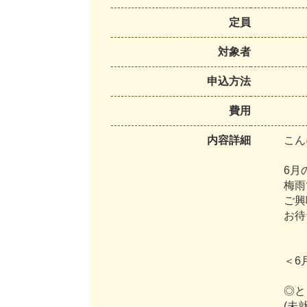
定員
対象者
申込方法
費用
内容詳細
こ
ん
6
月
梅
雨
ご
興
お
待
＜
6
◎
と
(
未