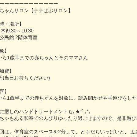
ー
ー
ー
ー
ー
ー
ー
ー
ー
ー
ー
ー
ち
ゃ
ん
サ
ロ
ン
【
テ
テ
ば
ぶ
サ
ロ
ン
】
時
・
場
所
】
(
木
)
9
:
3
0
～
1
0
:
3
0
公
民
館
2
階
体
育
室
象
】
か
ら
1
歳
半
ま
で
の
赤
ち
ゃ
ん
と
そ
の
マ
マ
さ
ん
加
費
】
円
(
当
日
お
持
ち
く
だ
さ
い
)
容
】
か
ら
1
歳
半
ま
で
の
赤
ち
ゃ
ん
を
対
象
に
、
読
み
聞
か
せ
や
手
遊
び
を
し
た
に
癒
し
の
ハ
ン
ド
ト
リ
ー
ト
メ
ン
ト
も
｡
★
*
ﾟ
｡
*
｡
ち
ゃ
も
あ
る
和
室
で
の
ん
び
り
ゆ
っ
た
り
過
ご
せ
ま
す
の
で
、
是
非
遊
び
回
は
、
体
育
室
の
ス
ペ
ー
ス
を
2
分
し
て
、
と
も
だ
ち
い
っ
ぱ
い
と
、
ば