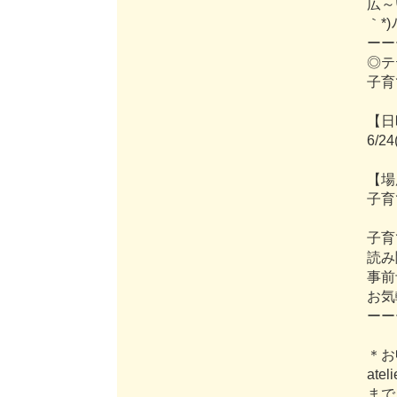
広
～
｀
*
)
ー
ー
◎
テ
子
育
【
日
6
/
2
4
【
場
子
育
子
育
読
み
事
前
お
気
ー
ー
＊
お
a
t
e
l
i
ま
で