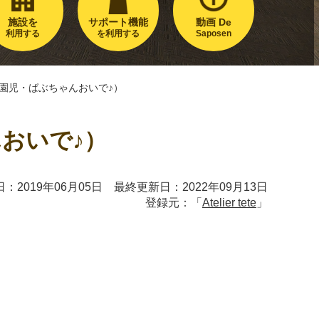
施設を
サポート機能
動画 De
利用する
を利用する
Saposen
園児・ばぶちゃんおいで♪）
おいで♪）
：2019年06月05日 最終更新日：2022年09月13日
登録元：「
Atelier tete
」