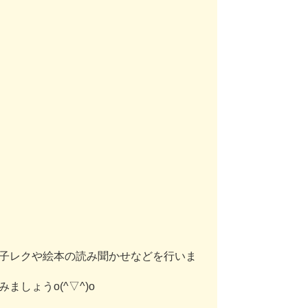
子
レ
ク
や
絵
本
の
読
み
聞
か
せ
な
ど
を
行
い
ま
み
ま
し
ょ
う
o
(
^
▽
^
)
o