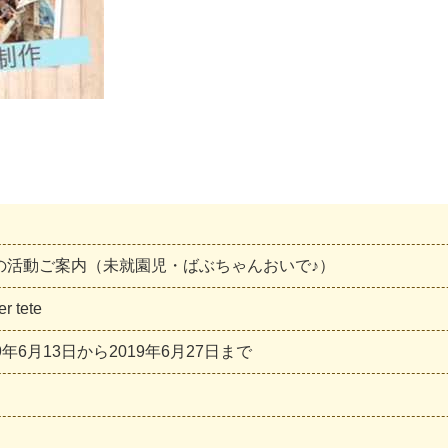
の活動ご案内（未就園児・ばぶちゃんおいで♪）
e
r
t
e
t
e
9
年
6
月
1
3
日
か
ら
2
0
1
9
年
6
月
2
7
日
ま
で