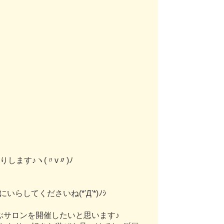
り
し
ま
す
♪
ヽ
(
〃
v
〃
)
ﾉ
に
い
ら
し
て
く
だ
さ
い
ね
(
*
'
Д
'
*
)
ﾉ
ｼ
ぶ
サ
ロ
ン
を
開
催
し
た
い
と
思
い
ま
す
♪