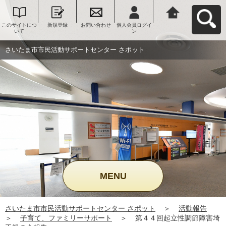
このサイトにつ
新規登録
お問い合わせ
個人会員ログイ
さいたま市市民
いて
ン
活動サポートセ
ンター さポット
へ戻る
さいたま市市民活動サポートセンター さポット
MENU
さいたま市市民活動サポートセンター さポット
＞
活動報告
＞
子育て、ファミリーサポート
＞
第４４回起立性調節障害埼