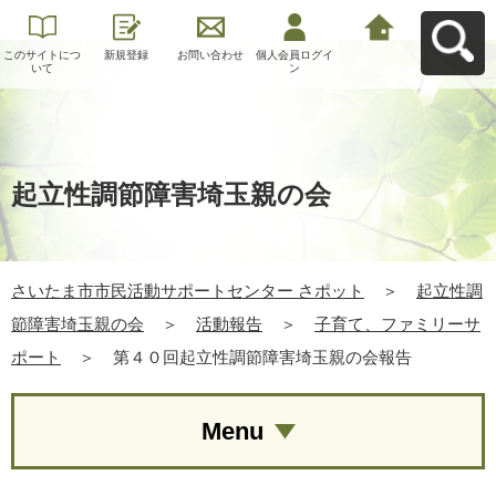
このサイトにつ
新規登録
お問い合わせ
個人会員ログイ
さいたま市市民
いて
ン
活動サポートセ
ンター さポット
へ戻る
起立性調節障害埼玉親の会
さいたま市市民活動サポートセンター さポット
＞
起立性調
節障害埼玉親の会
＞
活動報告
＞
子育て、ファミリーサ
ポート
＞
第４０回起立性調節障害埼玉親の会報告
Menu