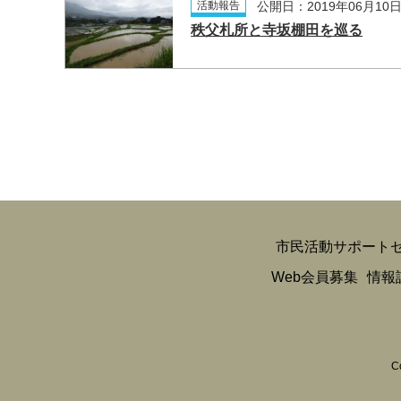
活動報告
公開日：2019年06月10
秩父札所と寺坂棚田を巡る
市民活動サポート
Web会員募集
情報
C