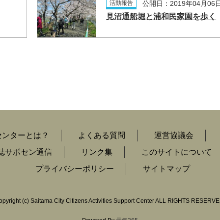
日
活動報告
公開日：2019年04月06
見沼通船堀と浦和民家園を歩く
センターとは？
よくある質問
運営協議会
誌サポセン通信
リンク集
このサイトについて
プライバシーポリシー
サイトマップ
opyright
(c)
Saitama City Citizens Activities Support Center ALL RIGHTS RESERVE