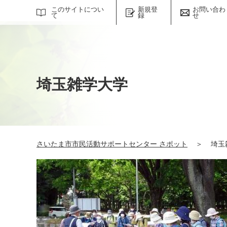
サイト内検索
このサイトについ
新規登
お問い合わ
て
録
せ
埼玉雑学大学
さいたま市市民活動サポートセンター さポット
＞
埼玉