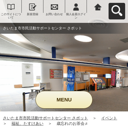
このサイトにつ
新規登録
お問い合わせ
個人会員ログイ
さいたま市市民
いて
ン
活動サポートセ
ンター さポット
へ戻る
さいたま市市民活動サポートセンター さポット
MENU
さいたま市市民活動サポートセンター さポット
＞
イベント
＞
福祉、たすけあい
＞
歳忘れのお茶会♬