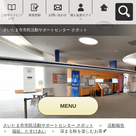
このサイトにつ
新規登録
お問い合わせ
個人会員ログイ
さいたま市市民
いて
ン
活動サポートセ
ンター さポット
へ戻る
さいたま市市民活動サポートセンター さポット
MENU
さいたま市市民活動サポートセンター さポット
＞
活動報告
＞
福祉、たすけあい
＞
深まる秋を楽しむお茶🍂