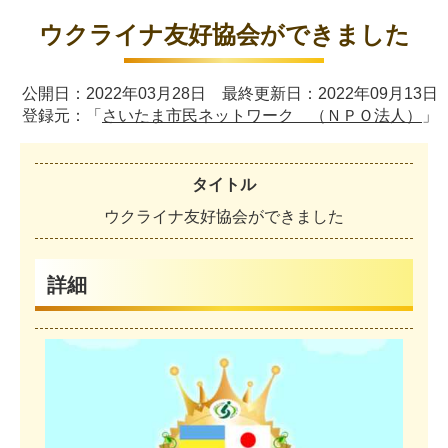
ウクライナ友好協会ができました
公開日：2022年03月28日 最終更新日：2022年09月13日
登録元：「
さいたま市民ネットワーク （ＮＰＯ法人）
」
タイトル
ウ
ク
ラ
イ
ナ
友
好
協
会
が
で
き
ま
し
た
詳細