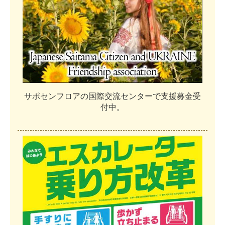
サ
ポ
セ
ン
フ
ロ
ア
の
国
際
交
流
セ
ン
タ
ー
で
支
援
募
金
受
付
中
。