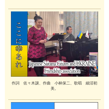
作
詞
佐
々
木
譲
、
作
曲
小
林
保
二
、
歌
唱
細
沼
初
美
。