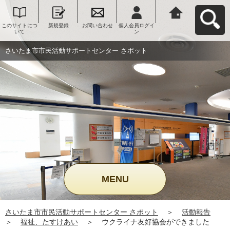
このサイトにつ
新規登録
お問い合わせ
個人会員ログイ
さいたま市市民
いて
ン
活動サポートセ
ンター さポット
へ戻る
さいたま市市民活動サポートセンター さポット
MENU
さいたま市市民活動サポートセンター さポット
＞
活動報告
＞
福祉、たすけあい
＞
ウクライナ友好協会ができました