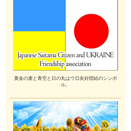
黄
金
の
麦
と
青
空
と
日
の
丸
は
ウ
日
友
好
団
結
の
シ
ン
ボ
ル
。