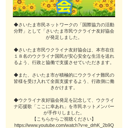
◆
さ
い
た
ま
市
民
ネ
ッ
ト
ワ
ー
ク
の
「
国
際
協
力
の
活
動
分
野
」
と
し
て
「
さ
い
た
ま
市
民
ウ
ク
ラ
イ
ナ
友
好
協
会
が
発
足
し
ま
し
た
。
◆
さ
い
た
ま
市
民
ウ
ク
ラ
イ
ナ
友
好
協
会
は
、
本
市
在
住
１
８
名
の
ウ
ク
ラ
イ
ナ
国
民
が
安
心
安
全
な
生
活
を
送
れ
る
よ
う
、
行
政
と
協
働
で
支
援
さ
せ
て
い
た
だ
き
ま
す
。
◆
ま
た
、
さ
い
た
ま
市
が
積
極
的
に
ウ
ク
ラ
イ
ナ
難
民
の
皆
様
を
受
け
入
れ
て
全
面
支
援
す
る
よ
う
、
行
政
側
に
働
き
か
け
ま
す
。
◆
ウ
ク
ラ
イ
ナ
友
好
協
会
発
足
を
記
念
し
て
、
ウ
ク
ラ
イ
ナ
応
援
歌
「
こ
こ
に
幸
あ
れ
」
を
市
民
ネ
ッ
ト
メ
ン
バ
ー
が
手
作
り
し
ま
し
た
。
【
こ
ち
ら
か
ら
ご
視
聴
く
だ
さ
い
】
h
t
t
p
s
:
/
/
w
w
w
.
y
o
u
t
u
b
e
.
c
o
m
/
w
a
t
c
h
?
v
=
e
_
d
r
h
K
_
2
b
9
Q