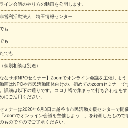
ライン会議のやり方の動画を公開します。
非
営
利
活
動
法
人
埼
玉
情
報
セ
ン
タ
ー
で
も
で
も
た
で
も
（
個
別
相
談
は
別
途
）
な
な
サ
ポ
N
P
O
セ
ミ
ナ
ー
】
Z
o
o
m
で
オ
ン
ラ
イ
ン
会
議
を
主
催
し
よ
う
動
画
は
N
P
O
や
市
民
活
動
団
体
向
け
の
、
初
め
て
の
z
o
o
m
セ
ミ
ナ
ー
で
。
詳
細
は
以
下
の
通
り
で
す
。
コ
ロ
ナ
禍
で
集
ま
っ
て
打
ち
合
わ
せ
を
す
め
に
ご
活
用
く
だ
さ
い
。
セ
ミ
ナ
ー
は
2
0
2
0
年
6
月
3
日
に
越
谷
市
市
民
活
動
支
援
セ
ン
タ
ー
で
開
「
Z
o
o
m
で
オ
ン
ラ
イ
ン
会
議
を
主
催
し
よ
う
！
」
を
録
画
し
た
も
の
で
の
も
の
で
す
の
で
ご
了
承
く
だ
さ
い
。