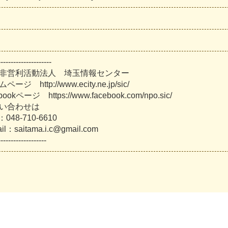
-
-
-
-
-
-
-
-
-
-
-
-
-
-
-
-
-
-
-
-
-
非
営
利
活
動
法
人
埼
玉
情
報
セ
ン
タ
ー
ム
ペ
ー
ジ
h
t
t
p
:
/
/
w
w
w
.
e
c
i
t
y
.
n
e
.
j
p
/
s
i
c
/
b
o
o
k
ペ
ー
ジ
h
t
t
p
s
:
/
/
w
w
w
.
f
a
c
e
b
o
o
k
.
c
o
m
/
n
p
o
.
s
i
c
/
い
合
わ
せ
は
：
0
4
8
-
7
1
0
-
6
6
1
0
a
i
l
：
s
a
i
t
a
m
a
.
i
.
c
@
g
m
a
i
l
.
c
o
m
-
-
-
-
-
-
-
-
-
-
-
-
-
-
-
-
-
-
-