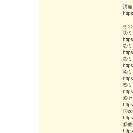
講
座
h
t
t
p
s
そ
の
①
ミ
h
t
t
p
s
②
ミ
h
t
t
p
s
③
ミ
h
t
t
p
s
④
ミ
h
t
t
p
s
⑤
ミ
h
t
t
p
s
⑥
セ
h
t
t
p
s
⑦
z
o
h
t
t
p
s
⑧
他
h
t
t
p
s