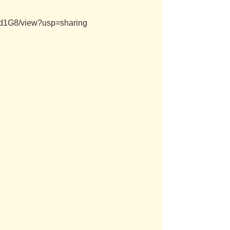
d
1
G
8
/
v
i
e
w
?
u
s
p
=
s
h
a
r
i
n
g