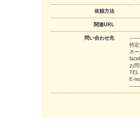
依頼方法
関連URL
問い合わせ先
-
-
-
-
-
-
特
定
ホ
ー
f
a
c
e
お
問
T
E
L
E
-
m
-
-
-
-
-
-