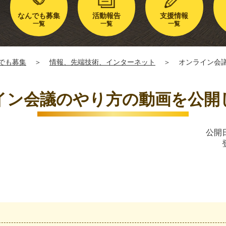
なんでも募集
活動報告
支援情報
一覧
一覧
一覧
でも募集
＞
情報、先端技術、インターネット
＞
オンライン会
イン会議のやり方の動画を公開
公開日