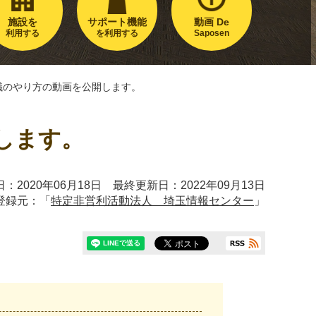
施設を
サポート機能
動画 De
利用する
を利用する
Saposen
議のやり方の動画を公開します。
します。
：2020年06月18日 最終更新日：2022年09月13日
登録元：「
特定非営利活動法人 埼玉情報センター
」