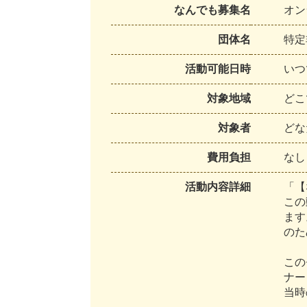
なんでも募集名
オン
団体名
特
定
活動可能日時
い
つ
対象地域
ど
こ
対象者
ど
な
費用負担
な
し
活動内容詳細
「
【
こ
の
ま
す
の
た
こ
の
ナ
ー
当
時