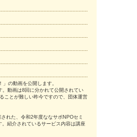
！
」
の
動
画
を
公
開
し
ま
す
。
す
。
動
画
は
8
回
に
分
か
れ
て
公
開
さ
れ
て
い
る
こ
と
が
難
し
い
昨
今
で
す
の
で
、
団
体
運
営
催
さ
れ
た
、
令
和
2
年
度
な
な
サ
ポ
N
P
O
セ
ミ
す
。
紹
介
さ
れ
て
い
る
サ
ー
ビ
ス
内
容
は
講
座