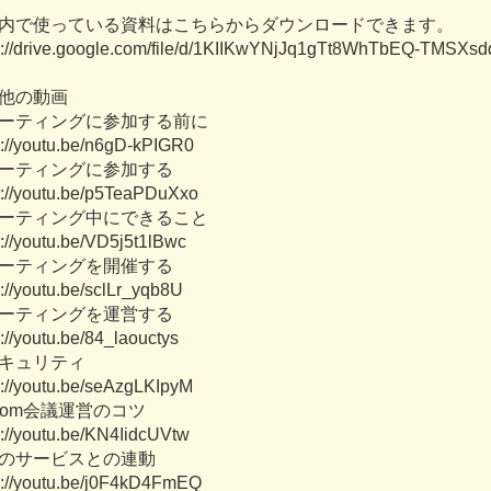
内
で
使
っ
て
い
る
資
料
は
こ
ち
ら
か
ら
ダ
ウ
ン
ロ
ー
ド
で
き
ま
す
。
:
/
/
d
r
i
v
e
.
g
o
o
g
l
e
.
c
o
m
/
f
i
l
e
/
d
/
1
K
I
I
K
w
Y
N
j
J
q
1
g
T
t
8
W
h
T
b
E
Q
-
T
M
S
X
s
d
他
の
動
画
ー
テ
ィ
ン
グ
に
参
加
す
る
前
に
:
/
/
y
o
u
t
u
.
b
e
/
n
6
g
D
-
k
P
I
G
R
0
ー
テ
ィ
ン
グ
に
参
加
す
る
:
/
/
y
o
u
t
u
.
b
e
/
p
5
T
e
a
P
D
u
X
x
o
ー
テ
ィ
ン
グ
中
に
で
き
る
こ
と
:
/
/
y
o
u
t
u
.
b
e
/
V
D
5
j
5
t
1
l
B
w
c
ー
テ
ィ
ン
グ
を
開
催
す
る
:
/
/
y
o
u
t
u
.
b
e
/
s
c
l
L
r
_
y
q
b
8
U
ー
テ
ィ
ン
グ
を
運
営
す
る
:
/
/
y
o
u
t
u
.
b
e
/
8
4
_
l
a
o
u
c
t
y
s
キ
ュ
リ
テ
ィ
:
/
/
y
o
u
t
u
.
b
e
/
s
e
A
z
g
L
K
I
p
y
M
o
m
会
議
運
営
の
コ
ツ
:
/
/
y
o
u
t
u
.
b
e
/
K
N
4
I
i
d
c
U
V
t
w
の
サ
ー
ビ
ス
と
の
連
動
:
/
/
y
o
u
t
u
.
b
e
/
j
0
F
4
k
D
4
F
m
E
Q