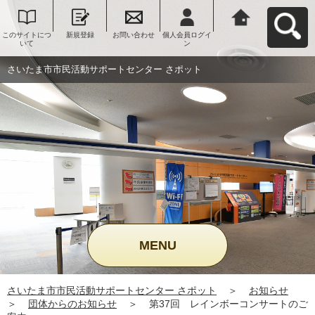
このサイトにつ
新規登録
お問い合わせ
個人会員ログイ
さいたま市市民
いて
ン
活動サポートセ
ンター さポット
へ戻る
さいたま市市民活動サポートセンター さポット
MENU
さいたま市市民活動サポートセンター さポット
＞
お知らせ
＞
団体からのお知らせ
＞
第37回 レインボーコンサートのご