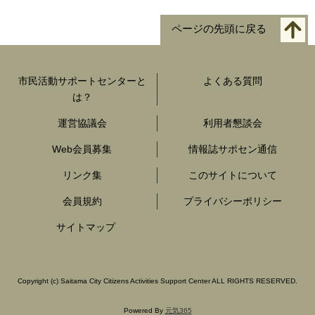
ページの先頭に戻る
市民活動サポートセンターと
よくある質問
は？
運営協議会
利用者懇談会
Web会員募集
情報誌サポセン通信
リンク集
このサイトについて
会員規約
プライバシーポリシー
サイトマップ
Copyright
(c)
Saitama City Citizens Activities Support Center ALL RIGHTS RESERVED.
Powered By
元気365