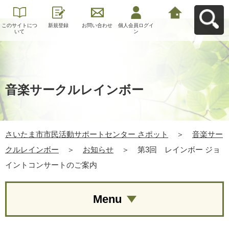
このサイトにつ
新規登録
お問い合わせ
個人会員ログイ
さいたま市市民
いて
ン
活動サポートセ
ンター さポット
へ戻る
音楽サークルレインボー
さいたま市市民活動サポートセンター さポット
＞
音楽サー
クルレインボー
＞
お知らせ
＞
第3回 レインボー ジョ
イントコンサートのご案内
Menu