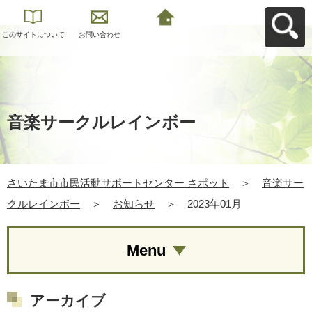
このサイトについて
お問い合わせ
さいたま市市民活動
サポートセンター さ
ポットへ戻る
音楽サークルレインボー
さいたま市市民活動サポートセンター さポット
＞
音楽サー
クルレインボー
＞
お知らせ
＞
2023年01月
Menu
アーカイブ