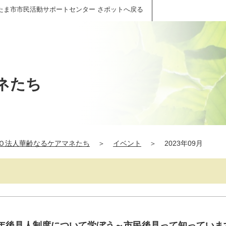
たま市市民活動サポートセンター さポットへ戻る
ネたち
Ｏ法人華齢なるケアマネたち
＞
イベント
＞
2023年09月
成年後見人制度について学ぼう～市民後見って知っていま