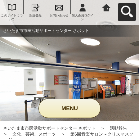
このサイトにつ
新規登録
お問い合わせ
個人会員ログイ
さいたま市市民
いて
ン
活動サポートセ
ンター さポット
へ戻る
さいたま市市民活動サポートセンター さポット
MENU
さいたま市市民活動サポートセンター さポット
＞
活動報告
＞
文化、芸術、スポーツ
＞
第6回音楽サロン～クリスマスソ