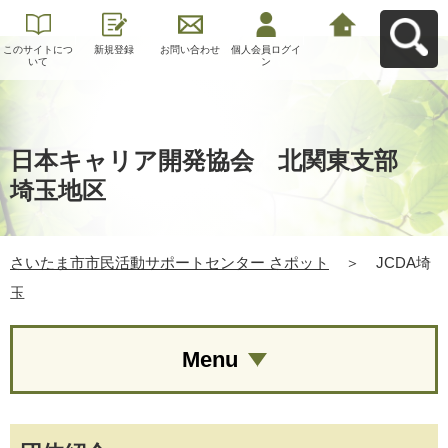
このサイトにつ
新規登録
お問い合わせ
個人会員ログイ
さいたま市市民
いて
ン
活動サポートセ
ンター さポット
へ戻る
日本キャリア開発協会 北関東支部
埼玉地区
さいたま市市民活動サポートセンター さポット
＞
JCDA埼
玉
Menu