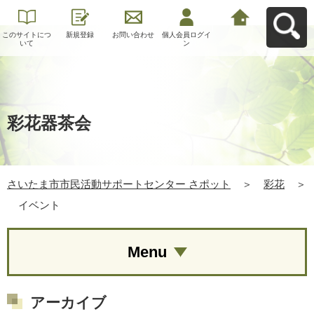
このサイトにつ
新規登録
お問い合わせ
個人会員ログイ
さいたま市市民
いて
ン
活動サポートセ
ンター さポット
へ戻る
彩花器茶会
さいたま市市民活動サポートセンター さポット
＞
彩花
＞
イベント
Menu
アーカイブ