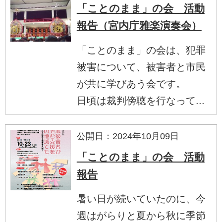
「ことのまま」の会 活動
報告（宮内庁雅楽演奏会）
「ことのまま」の会は、犯罪
被害について、被害者と市民
が共に学びあう会です。
日頃は裁判傍聴を行なって...
公開日：2024年10月09日
「ことのまま」の会 活動
報告
暑い日が続いていたのに、今
週はがらりと夏から秋に季節