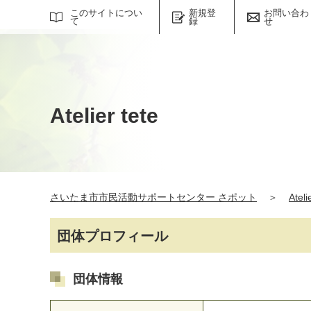
サイト内検索
このサイトについ
新規登
お問い合わ
て
録
せ
Atelier tete
さいたま市市民活動サポートセンター さポット
＞
Ateli
団体プロフィール
団体情報