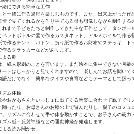
一緒にできる簡単な工作
と一緒に作る過程を楽しむものです。また、出来上がった作
表情で見てくれるかを作り手である母も想像しながら制作する
これまで子どもたちと制作してきた主な工作として、ダンボー
とペットボトルの蓋で作るカスタネット、アルミホイルで作る
紙で作るテント、バトン、折り紙で作るお財布やステッキ、ト
で作るクラッカーなどがあります。
による劇
、紙人形劇のことを言います。まだ絵本に集中できない月齢
サートはしっかりと見てくれますので、楽しんでお話を聞いて
物語だけでなく、簡単なクイズや食育などもテーマとして扱っ
リズム体操
やおかあさんといっしょに出てくる音楽に合わせて親子でリ
に踊ったり、お母さんのお膝の上で遊んだりし、親子のコミュ
す。リズムに合わせて手や体を動かすことで、お子さんの筋力
リズム感・反射神経などの運動神経が発達します。
による読み聞かせ