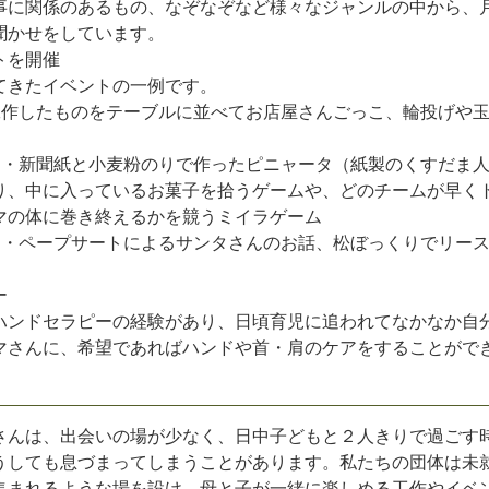
に関係のあるもの、なぞなぞなど様々なジャンルの中から、
聞かせをしています。
トを開催
きたイベントの一例です。
作したものをテーブルに並べてお店屋さんごっこ、輪投げや
・新聞紙と小麦粉のりで作ったピニャータ（紙製のくすだま
り、中に入っているお菓子を拾うゲームや、どのチームが早く
マの体に巻き終えるかを競うミイラゲーム
・ペープサートによるサンタさんのお話、松ぼっくりでリー
ー
ンドセラピーの経験があり、日頃育児に追われてなかなか自
マさんに、希望であればハンドや首・肩のケアをすることがで
さんは、出会いの場が少なく、日中子どもと２人きりで過ごす
うしても息づまってしまうことがあります。私たちの団体は未
集まれるような場を設け、母と子が一緒に楽しめる工作やイベ