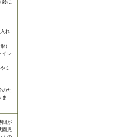
月齢に
玉入れ
人形）
トイレ
スやミ
分のた
きま
時間が
就園児
ントの