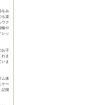
品をみ
のも楽
ルウク
指輪や
イレッ
のお子
くれま
ていま
ズム体
ニケー
・記憶