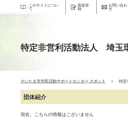
サイト内検索
このサイトについ
新規登
お問い合わ
て
録
せ
特定非営利活動法人 埼玉
さいたま市市民活動サポートセンター さポット
＞
特定
団体紹介
現在、こちらの情報はございません