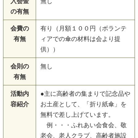
入会金
無し
の有無
会費の
有り（月額１００円（ボランテ
有無
ィアでの傘の材料は会より提
供））
会則の
無し
有無
活動内
●主に高齢者の集まりで記念品や
容紹介
お土産として、「折り紙傘」を
無料で差し上げています。
例・・・ふれあい会食会、敬
老会、老人クラブ、高齢者施設