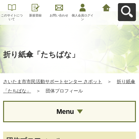
このサイトにつ
新規登録
お問い合わせ
個人会員ログイ
さいたま市市民
いて
ン
活動サポートセ
ンター さポット
へ戻る
折り紙傘「たちばな」
さいたま市市民活動サポートセンター さポット
＞
折り紙傘
「たちばな」
＞
団体プロフィール
Menu