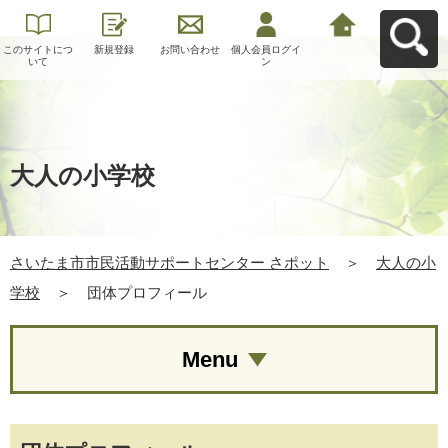
このサイトにつ
新規登録
お問い合わせ
個人会員ログイ
さいたま市市民
いて
ン
活動サポートセ
ンター さポット
へ戻る
大人の小学校
さいたま市市民活動サポートセンター さポット
＞
大人の小
学校
＞
団体プロフィール
Menu