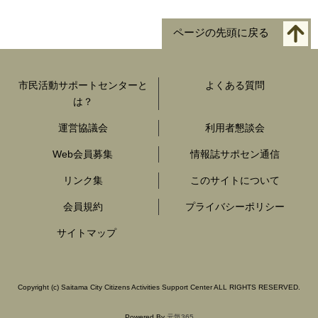
ページの先頭に戻る
市民活動サポートセンターと
よくある質問
は？
運営協議会
利用者懇談会
Web会員募集
情報誌サポセン通信
リンク集
このサイトについて
会員規約
プライバシーポリシー
サイトマップ
Copyright
(c)
Saitama City Citizens Activities Support Center ALL RIGHTS RESERVED.
Powered By
元気365