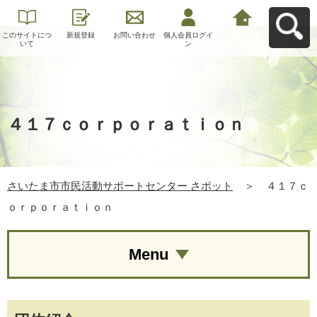
このサイトにつ
新規登録
お問い合わせ
個人会員ログイ
さいたま市市民
いて
ン
活動サポートセ
ンター さポット
へ戻る
４１７ｃｏｒｐｏｒａｔｉｏｎ
さいたま市市民活動サポートセンター さポット
＞
４１７ｃ
ｏｒｐｏｒａｔｉｏｎ
Menu