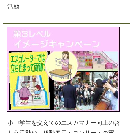
活
動
。
小
中
学
生
を
交
え
て
の
エ
ス
カ
マ
ナ
ー
向
上
の
啓
も
う
活
動
や
、
移
動
展
示
・
コ
ン
サ
ー
ト
の
実