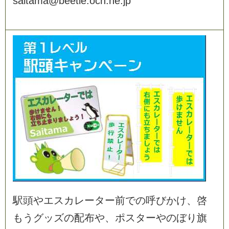
s
a
i
t
a
m
a
@
b
e
e
t
l
e
.
o
c
n
.
n
e
.
j
p
駅
頭
や
エ
ス
カ
レ
ー
タ
ー
前
で
の
呼
び
か
け
、
啓
も
う
グ
ッ
ズ
の
配
布
や
、
ポ
ス
タ
ー
や
の
ぼ
り
旗