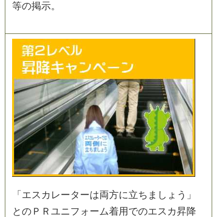
等
の
掲
示
。
「
エ
ス
カ
レ
ー
タ
ー
は
両
方
に
立
ち
ま
し
ょ
う
」
と
の
Ｐ
Ｒ
ユ
ニ
フ
ォ
ー
ム
着
用
で
の
エ
ス
カ
昇
降