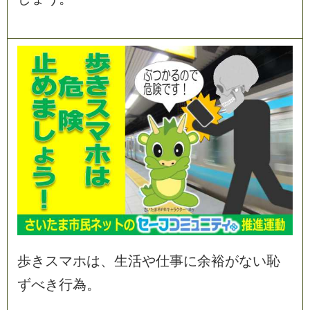
歩
き
ス
マ
ホ
は
、
生
活
や
仕
事
に
余
裕
が
な
い
恥
ず
べ
き
行
為
。