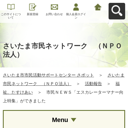
このサイトにつ
新規登録
お問い合わせ
個人会員ログイ
さいたま市市民
いて
ン
活動サポートセ
ンター さポット
へ戻る
さいたま市民ネットワーク （ＮＰＯ
法人）
さいたま市市民活動サポートセンター さポット
＞
さいたま
市民ネットワーク （ＮＰＯ法人）
＞
活動報告
＞
福
祉、たすけあい
＞
市民ＮＥＷＳ「エスカレーターマナー向
上特集」ができました
Menu