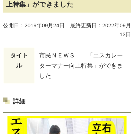
上特集」ができました
公開日：2019年09月24日 最終更新日：2022年09月
13日
タイト
市
民
Ｎ
Ｅ
Ｗ
Ｓ
「
エ
ス
カ
レ
ー
ル
タ
ー
マ
ナ
ー
向
上
特
集
」
が
で
き
ま
し
た
詳細