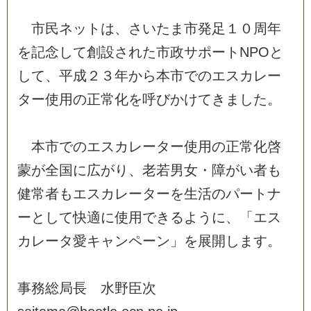
市
民
ネ
ッ
ト
は
、
さ
い
た
ま
市
発
足
１
０
周
年
を
記
念
し
て
創
設
さ
れ
た
市
政
サ
ポ
ー
ト
N
P
O
と
し
て
、
平
成
２
３
年
か
ら
本
市
で
の
エ
ス
カ
レ
ー
タ
ー
使
用
の
正
常
化
を
呼
び
か
け
て
き
ま
し
た
。
本
市
で
の
エ
ス
カ
レ
ー
タ
ー
使
用
の
正
常
化
啓
蒙
が
全
国
に
広
が
り
、
老
若
男
女
・
障
が
い
者
も
健
常
者
も
エ
ス
カ
レ
ー
タ
ー
を
生
活
の
パ
ー
ト
ナ
ー
と
し
て
快
適
に
使
用
で
き
る
よ
う
に
、
「
エ
ス
カ
レ
ー
タ
愛
キ
ャ
ン
ペ
ー
ン
」
を
展
開
し
ま
す
。
事
務
総
局
長
水
野
臣
次