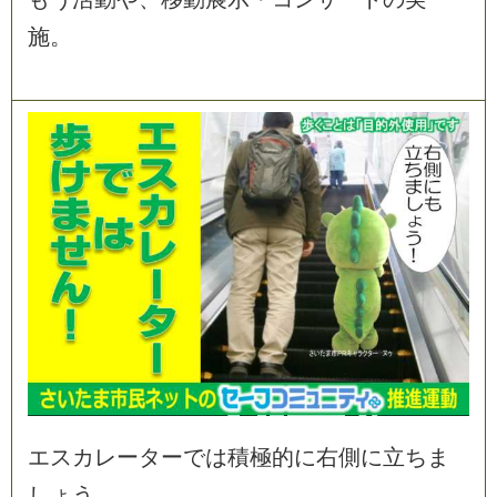
施
。
エ
ス
カ
レ
ー
タ
ー
で
は
積
極
的
に
右
側
に
立
ち
ま
し
ょ
う
。