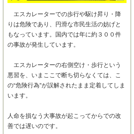
エ
ス
カ
レ
ー
タ
ー
で
の
歩
行
や
駆
け
昇
り
・
降
り
は
危
険
で
あ
り
、
円
滑
な
市
民
生
活
の
妨
げ
と
も
な
っ
て
い
ま
す
。
国
内
で
は
年
に
約
３
０
０
件
の
事
故
が
発
生
し
て
い
ま
す
。
エ
ス
カ
レ
ー
タ
ー
の
右
側
空
け
・
歩
行
と
い
う
悪
習
を
、
い
ま
こ
こ
で
断
ち
切
ら
な
く
て
は
、
こ
の
“
危
険
行
為
”
が
誤
解
さ
れ
た
ま
ま
定
着
し
て
し
ま
い
ま
す
。
人
命
を
損
な
う
大
事
故
が
起
こ
っ
て
か
ら
で
の
改
善
で
は
遅
い
の
で
す
。