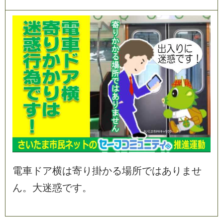
電
車
ド
ア
横
は
寄
り
掛
か
る
場
所
で
は
あ
り
ま
せ
ん
。
大
迷
惑
で
す
。