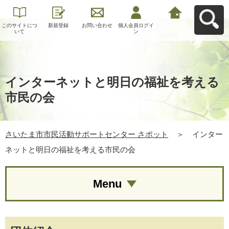
このサイトにつ
新規登録
お問い合わせ
個人会員ログイ
さいたま市市民
いて
ン
活動サポートセ
ンター さポット
へ戻る
インターネットと明日の福祉を考える
市民の会
さいたま市市民活動サポートセンター さポット
＞
インター
ネットと明日の福祉を考える市民の会
Menu