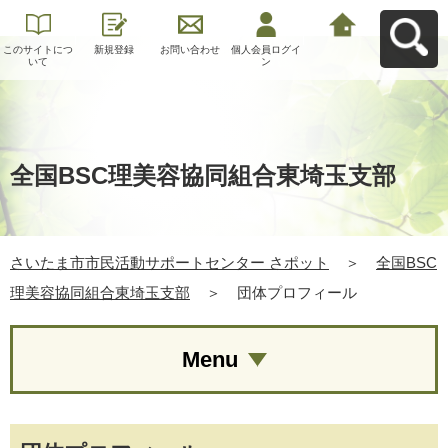
このサイトにつ
新規登録
お問い合わせ
個人会員ログイ
さいたま市市民
いて
ン
活動サポートセ
ンター さポット
へ戻る
全国BSC理美容協同組合東埼玉支部
さいたま市市民活動サポートセンター さポット
＞
全国BSC
理美容協同組合東埼玉支部
＞
団体プロフィール
Menu