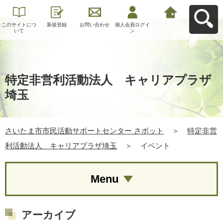
このサイトにつ
新規登録
お問い合わせ
個人会員ログイ
さいたま市市民
いて
ン
活動サポートセ
ンター さポット
へ戻る
特定非営利活動法人 キャリアプラザ
埼玉
さいたま市市民活動サポートセンター さポット
＞
特定非営
利活動法人 キャリアプラザ埼玉
＞
イベント
Menu
アーカイブ