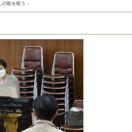
し
の
歌
を
歌
う
」