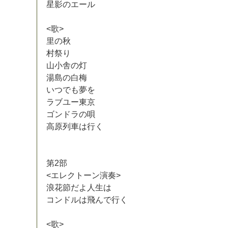
星
影
の
エ
ー
ル
<
歌
>
里
の
秋
村
祭
り
山
小
舎
の
灯
湯
島
の
白
梅
い
つ
で
も
夢
を
ラ
ブ
ユ
ー
東
京
ゴ
ン
ド
ラ
の
唄
高
原
列
車
は
行
く
第
2
部
<
エ
レ
ク
ト
ー
ン
演
奏
>
浪
花
節
だ
よ
人
生
は
コ
ン
ド
ル
は
飛
ん
で
行
く
<
歌
>