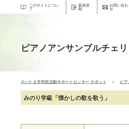
サイト内検索
このサイトについ
新規登
お問い合わ
て
録
せ
ピアノアンサンブルチェリ
さいたま市市民活動サポートセンター さポット
＞
ピア
みのり学級「懐かしの歌を歌う」