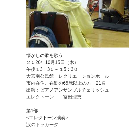
懐
か
し
の
歌
を
歌
う
２
０
2
0
年
1
0
月
1
5
日
（
木
）
午
後
１
3
：
3
０
～
１
5
：
3
０
大
宮
南
公
民
館
レ
ク
リ
エ
ー
シ
ョ
ン
ホ
ー
ル
市
内
在
住
、
在
勤
の
6
5
歳
以
上
の
方
2
1
名
出
演
：
ピ
ア
ノ
ア
ン
サ
ン
ブ
ル
チ
ェ
リ
ッ
シ
ュ
エ
レ
ク
ト
ー
ン
冨
田
理
恵
第
1
部
<
エ
レ
ク
ト
ー
ン
演
奏
>
涙
の
ト
ッ
カ
ー
タ