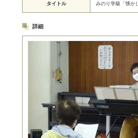
タイトル
み
の
り
学
級
「
懐
か
詳細
マイメディア検索