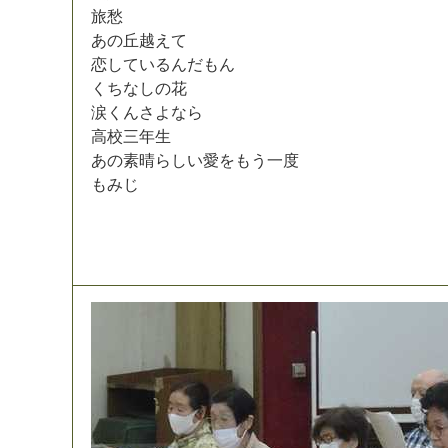
旅
愁
あ
の
丘
越
え
て
恋
し
て
い
る
ん
だ
も
ん
く
ち
な
し
の
花
涙
く
ん
さ
よ
な
ら
高
校
三
年
生
あ
の
素
晴
ら
し
い
愛
を
も
う
一
度
も
み
じ