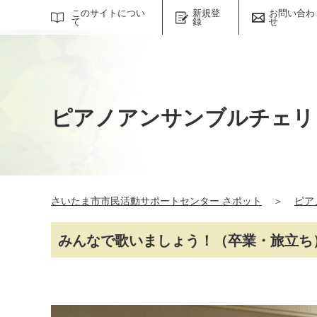
サイト内検索
このサイトについ
新規登
お問い合わ
て
録
せ
ピアノアンサンブルチェリ
さいたま市市民活動サポートセンター さポット
＞
ピア
みんなで歌いましょう！（卒業・旅立ち