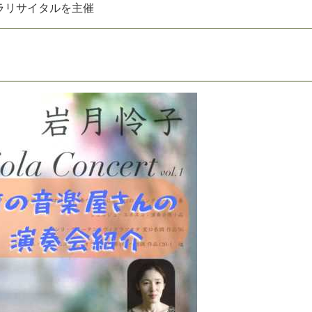
ラ
リ
サ
イ
タ
ル
を
主
催