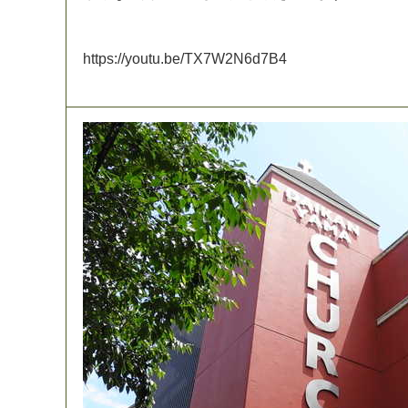
h
t
t
p
s
:
/
/
y
o
u
t
u
.
b
e
/
T
X
7
W
2
N
6
d
7
B
4