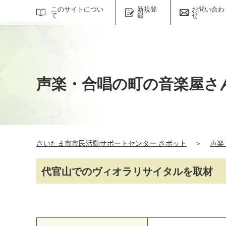
サイト内検索
このサイトについ
新規登
お問い合わ
て
録
せ
声楽・合唱の町の音楽屋さ
さいたま市市民活動サポートセンター さポット
＞
声楽
代官山でのヴィオラリサイタルを取材