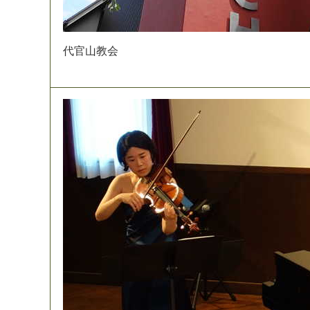
代
官
山
教
会