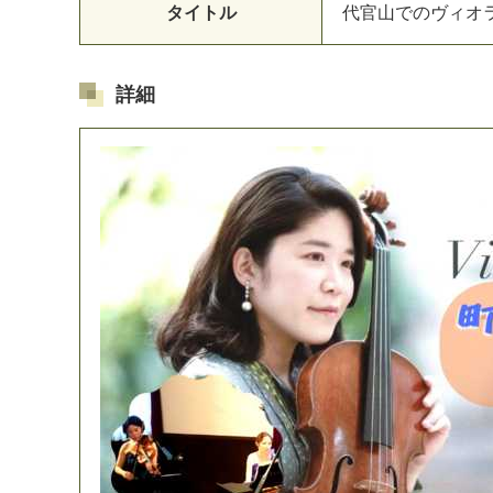
タイトル
代
官
山
で
の
ヴ
ィ
オ
詳細
マイメディア検索