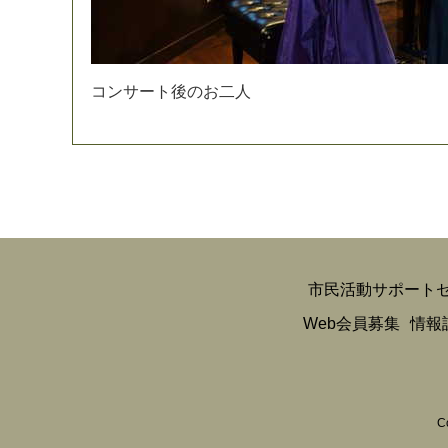
コ
ン
サ
ー
ト
後
の
お
二
人
市民活動サポート
Web会員募集
情報
C