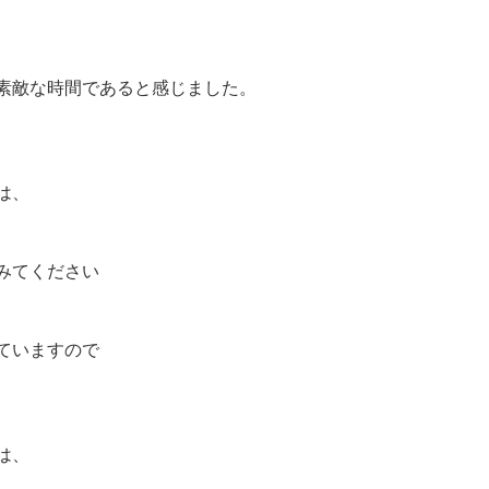
素
敵
な
時
間
で
あ
る
と
感
じ
ま
し
た
。
は
、
み
て
く
だ
さ
い
て
い
ま
す
の
で
は
、