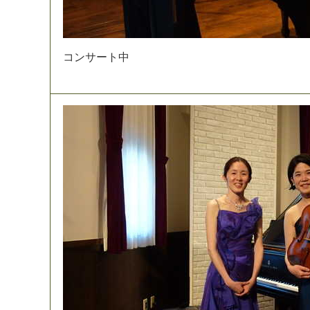
コ
ン
サ
ー
ト
中