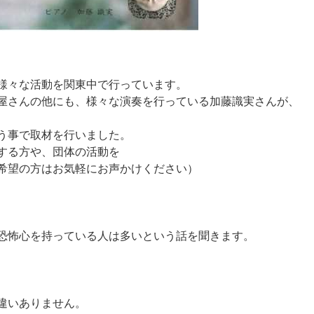
様
々
な
活
動
を
関
東
中
で
行
っ
て
い
ま
す
。
屋
さ
ん
の
他
に
も
、
様
々
な
演
奏
を
行
っ
て
い
る
加
藤
識
実
さ
ん
が
、
う
事
で
取
材
を
行
い
ま
し
た
。
す
る
方
や
、
団
体
の
活
動
を
希
望
の
方
は
お
気
軽
に
お
声
か
け
く
だ
さ
い
）
恐
怖
心
を
持
っ
て
い
る
人
は
多
い
と
い
う
話
を
聞
き
ま
す
。
違
い
あ
り
ま
せ
ん
。