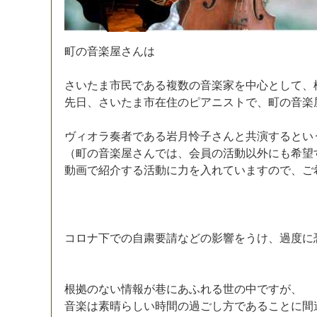
町
の
音
楽
屋
さ
ん
は
さ
い
た
ま
市
民
で
あ
る
複
数
の
音
楽
家
を
中
心
と
し
て
、
先
日
、
さ
い
た
ま
市
在
住
の
ピ
ア
ニ
ス
ト
で
、
町
の
音
楽
ヴ
ィ
オ
ラ
奏
者
で
あ
る
岩
月
怜
子
さ
ん
と
共
演
す
る
と
い
（
町
の
音
楽
屋
さ
ん
で
は
、
会
員
の
活
動
以
外
に
も
希
望
動
画
で
紹
介
す
る
活
動
に
力
を
入
れ
て
い
ま
す
の
で
、
ご
コ
ロ
ナ
下
で
の
自
粛
要
請
な
ど
の
影
響
を
う
け
、
過
度
に
根
拠
の
な
い
情
報
が
巷
に
あ
ふ
れ
る
世
の
中
で
す
が
、
音
楽
は
素
晴
ら
し
い
時
間
の
過
ご
し
方
で
あ
る
こ
と
に
間