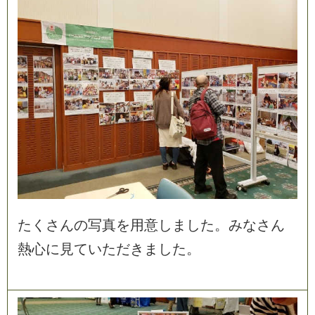
た
く
さ
ん
の
写
真
を
用
意
し
ま
し
た
。
み
な
さ
ん
熱
心
に
見
て
い
た
だ
き
ま
し
た
。