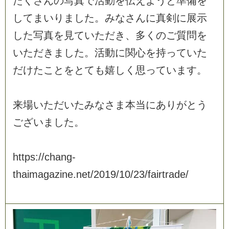
た
く
さ
ん
の
写
真
で
活
動
を
伝
え
よ
う
と
準
備
を
し
て
ま
い
り
ま
し
た
。
み
な
さ
ん
に
真
剣
に
展
示
し
た
写
真
を
見
て
い
た
だ
き
、
多
く
の
ご
質
問
を
い
た
だ
き
ま
し
た
。
活
動
に
関
心
を
持
っ
て
い
た
だ
け
た
こ
と
を
と
て
も
嬉
し
く
思
っ
て
い
ま
す
。
来
場
い
た
だ
い
た
み
な
さ
ま
本
当
に
あ
り
が
と
う
ご
ざ
い
ま
し
た
。
h
t
t
p
s
:
/
/
c
h
a
n
g
-
t
h
a
i
m
a
g
a
z
i
n
e
.
n
e
t
/
2
0
1
9
/
1
0
/
2
3
/
f
a
i
r
t
r
a
d
e
/