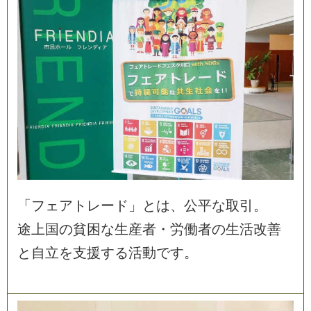
「
フ
ェ
ア
ト
レ
ー
ド
」
と
は
、
公
平
な
取
引
。
途
上
国
の
貧
困
な
生
産
者
・
労
働
者
の
生
活
改
善
と
自
立
を
支
援
す
る
活
動
で
す
。