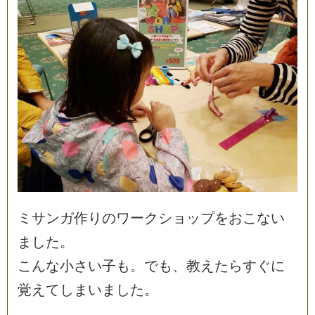
ミ
サ
ン
ガ
作
り
の
ワ
ー
ク
シ
ョ
ッ
プ
を
お
こ
な
い
ま
し
た
。
こ
ん
な
小
さ
い
子
も
。
で
も
、
教
え
た
ら
す
ぐ
に
覚
え
て
し
ま
い
ま
し
た
。