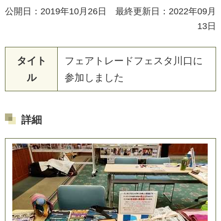
公開日：2019年10月26日 最終更新日：2022年09月
13日
タイト
フ
ェ
ア
ト
レ
ー
ド
フ
ェ
ス
タ
川
口
に
ル
参
加
し
ま
し
た
詳細