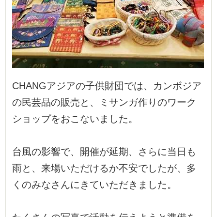
C
H
A
N
G
ア
ジ
ア
の
子
供
財
団
で
は
、
カ
ン
ボ
ジ
ア
の
民
芸
品
の
販
売
と
、
ミ
サ
ン
ガ
作
り
の
ワ
ー
ク
シ
ョ
ッ
プ
を
お
こ
な
い
ま
し
た
。
台
風
の
影
響
で
、
開
催
が
延
期
、
さ
ら
に
当
日
も
雨
と
、
来
場
い
た
だ
け
る
か
不
安
で
し
た
が
、
多
く
の
み
な
さ
ん
に
き
て
い
た
だ
き
ま
し
た
。