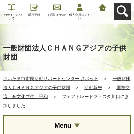
このサイトにつ
新規登録
お問い合わせ
個人会員ログイ
さいたま市市民
いて
ン
活動サポートセ
ンター さポット
へ戻る
一般財団法人ＣＨＡＮＧアジアの子供
財団
さいたま市市民活動サポートセンター さポット
＞
一般財団
法人ＣＨＡＮＧアジアの子供財団
＞
活動報告
＞
国際交
流、多文化共生、平和
＞
フェアトレードフェスタ川口に参
加しました
Menu