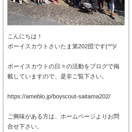
こ
ん
に
ち
は
！
ボ
ー
イ
ス
カ
ウ
ト
さ
い
た
ま
第
2
0
2
団
で
す
(
^
^
)
/
ボ
ー
イ
ス
カ
ウ
ト
の
日
々
の
活
動
を
ブ
ロ
グ
で
掲
載
し
て
い
ま
す
の
で
、
是
非
ご
覧
下
さ
い
。
h
t
t
p
s
:
/
/
a
m
e
b
l
o
.
j
p
/
b
o
y
s
c
o
u
t
-
s
a
i
t
a
m
a
2
0
2
/
ご
興
味
が
あ
る
方
は
、
ホ
ー
ム
ペ
ー
ジ
よ
り
お
問
合
せ
下
さ
い
。