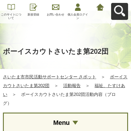
このサイトにつ
新規登録
お問い合わせ
個人会員ログイ
さいたま市市民
いて
ン
活動サポートセ
ンター さポット
へ戻る
ボーイスカウトさいたま第202団
さいたま市市民活動サポートセンター さポット
＞
ボーイス
カウトさいたま第202団
＞
活動報告
＞
福祉、たすけあ
い
＞
ボーイスカウトさいたま第202団活動内容（ブロ
グ）
Menu