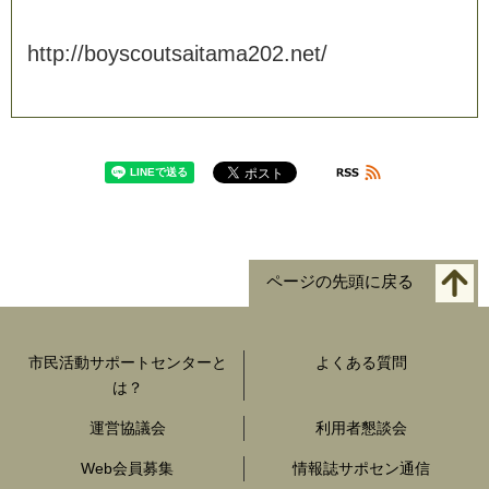
h
t
t
p
:
/
/
b
o
y
s
c
o
u
t
s
a
i
t
a
m
a
2
0
2
.
n
e
t
/
ページの先頭に戻る
市民活動サポートセンターと
よくある質問
は？
運営協議会
利用者懇談会
Web会員募集
情報誌サポセン通信