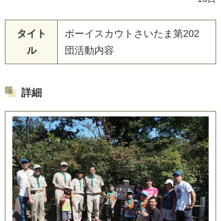
タイト
ボ
ー
イ
ス
カ
ウ
ト
さ
い
た
ま
第
2
0
2
ル
団
活
動
内
容
詳細