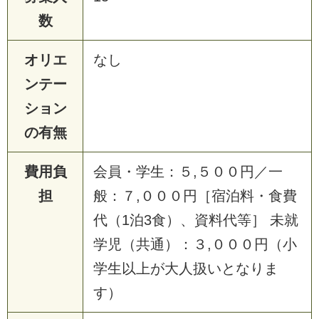
数
オリエ
な
し
ンテー
ション
の有無
費用負
会
員
・
学
生
：
５
,
５
０
０
円
／
一
担
般
：
７
,
０
０
０
円
［
宿
泊
料
・
食
費
代
（
1
泊
3
食
）
、
資
料
代
等
］
未
就
学
児
（
共
通
）
：
３
,
０
０
０
円
（
小
学
生
以
上
が
大
人
扱
い
と
な
り
ま
す
）