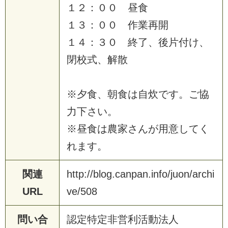
１
２
：
０
０
昼
食
１
３
：
０
０
作
業
再
開
１
４
：
３
０
終
了
、
後
片
付
け
、
閉
校
式
、
解
散
※
夕
食
、
朝
食
は
自
炊
で
す
。
ご
協
力
下
さ
い
。
※
昼
食
は
農
家
さ
ん
が
用
意
し
て
く
れ
ま
す
。
関連
h
t
t
p
:
/
/
b
l
o
g
.
c
a
n
p
a
n
.
i
n
f
o
/
j
u
o
n
/
a
r
c
h
i
URL
v
e
/
5
0
8
問い合
認
定
特
定
非
営
利
活
動
法
人