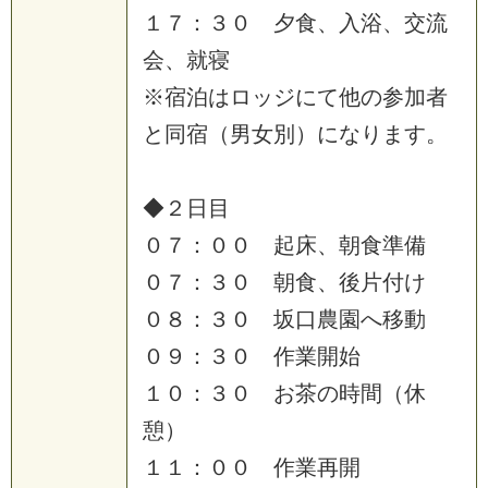
１
７
：
３
０
夕
食
、
入
浴
、
交
流
会
、
就
寝
※
宿
泊
は
ロ
ッ
ジ
に
て
他
の
参
加
者
と
同
宿
（
男
女
別
）
に
な
り
ま
す
。
◆
２
日
目
０
７
：
０
０
起
床
、
朝
食
準
備
０
７
：
３
０
朝
食
、
後
片
付
け
０
８
：
３
０
坂
口
農
園
へ
移
動
０
９
：
３
０
作
業
開
始
１
０
：
３
０
お
茶
の
時
間
（
休
憩
）
１
１
：
０
０
作
業
再
開