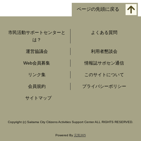
ページの先頭に戻る
市民活動サポートセンターと
よくある質問
は？
運営協議会
利用者懇談会
Web会員募集
情報誌サポセン通信
リンク集
このサイトについて
会員規約
プライバシーポリシー
サイトマップ
Copyright
(c)
Saitama City Citizens Activities Support Center ALL RIGHTS RESERVED.
Powered By
元気365