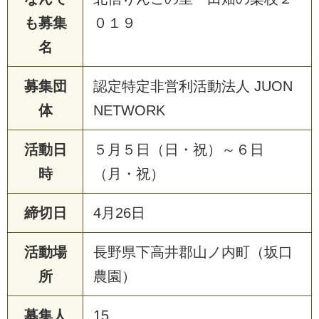
も募集
０１９
名
募集団
認
定
特
定
非
営
利
活
動
法
人
J
U
O
N
体
N
E
T
W
O
R
K
活動日
５
月
５
日
（
日
・
祝
）
～
６
日
時
（
月
・
祝
）
締切日
4
月
2
6
日
活動場
長
野
県
下
高
井
郡
山
ノ
内
町
（
坂
口
所
農
園
）
募集人
1
5