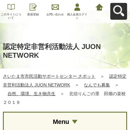
このサイトにつ
新規登録
お問い合わせ
個人会員ログイ
さいたま市市民
いて
ン
活動サポートセ
ンター さポット
へ戻る
認定特定非営利活動法人 JUON
NETWORK
さいたま市市民活動サポートセンター さポット
＞
認定特定
非営利活動法人 JUON NETWORK
＞
なんでも募集
＞
自然、環境、生き物共生
＞
北信りんごの里 田畑の楽校
２０１９
Menu