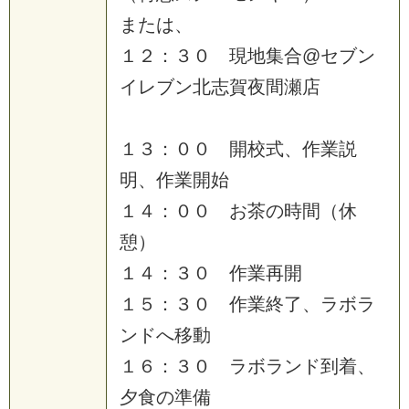
ま
た
は
、
１
２
：
３
０
現
地
集
合
@
セ
ブ
ン
イ
レ
ブ
ン
北
志
賀
夜
間
瀬
店
１
３
：
０
０
開
校
式
、
作
業
説
明
、
作
業
開
始
１
４
：
０
０
お
茶
の
時
間
（
休
憩
）
１
４
：
３
０
作
業
再
開
１
５
：
３
０
作
業
終
了
、
ラ
ボ
ラ
ン
ド
へ
移
動
１
６
：
３
０
ラ
ボ
ラ
ン
ド
到
着
、
夕
食
の
準
備