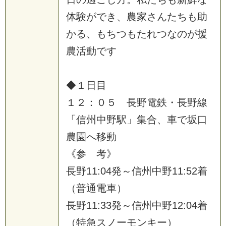
体
験
が
で
き
、
農
家
さ
ん
た
ち
も
助
か
る
、
も
ち
つ
も
た
れ
つ
な
の
が
援
農
活
動
で
す
◆
１
日
目
１
２
：
０
５
長
野
電
鉄
・
長
野
線
「
信
州
中
野
駅
」
集
合
、
車
で
坂
口
農
園
へ
移
動
《
参
考
》
長
野
1
1
:
0
4
発
～
信
州
中
野
1
1
:
5
2
着
（
普
通
電
車
）
長
野
1
1
:
3
3
発
～
信
州
中
野
1
2
:
0
4
着
（
特
急
ス
ノ
ー
モ
ン
キ
ー
）