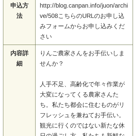
申込方
h
t
t
p
:
/
/
b
l
o
g
.
c
a
n
p
a
n
.
i
n
f
o
/
j
u
o
n
/
a
r
c
h
i
法
v
e
/
5
0
8
こ
ち
ら
の
U
R
L
の
お
申
し
込
み
フ
ォ
ー
ム
か
ら
お
申
し
込
み
く
だ
さ
い
内容詳
り
ん
ご
農
家
さ
ん
を
お
手
伝
い
し
ま
細
せ
ん
か
？
人
手
不
足
、
高
齢
化
で
年
々
作
業
が
大
変
に
な
っ
て
く
る
農
家
さ
ん
た
ち
。
私
た
ち
都
会
に
住
む
も
の
が
リ
フ
レ
ッ
シ
ュ
を
兼
ね
て
お
手
伝
い
。
観
光
に
行
く
の
で
は
な
い
新
た
な
休
日
の
過
ご
し
方
。
私
た
ち
も
新
鮮
な