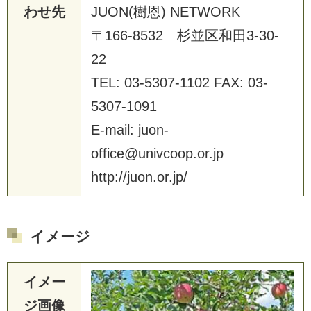
わせ先
J
U
O
N
(
樹
恩
)
N
E
T
W
O
R
K
〒
1
6
6
-
8
5
3
2
杉
並
区
和
田
3
-
3
0
-
2
2
T
E
L
:
0
3
-
5
3
0
7
-
1
1
0
2
F
A
X
:
0
3
-
5
3
0
7
-
1
0
9
1
E
-
m
a
i
l
:
j
u
o
n
-
o
f
f
i
c
e
@
u
n
i
v
c
o
o
p
.
o
r
.
j
p
h
t
t
p
:
/
/
j
u
o
n
.
o
r
.
j
p
/
イメージ
イメー
ジ画像