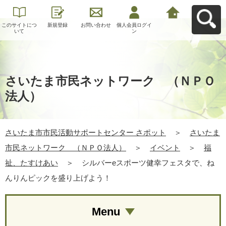
このサイトにつ
新規登録
お問い合わせ
個人会員ログイ
さいたま市市民
いて
ン
活動サポートセ
ンター さポット
へ戻る
さいたま市民ネットワーク （ＮＰＯ
法人）
さいたま市市民活動サポートセンター さポット
＞
さいたま
市民ネットワーク （ＮＰＯ法人）
＞
イベント
＞
福
祉、たすけあい
＞
シルバーeスポーツ健幸フェスタで、ね
んりんピックを盛り上げよう！
Menu