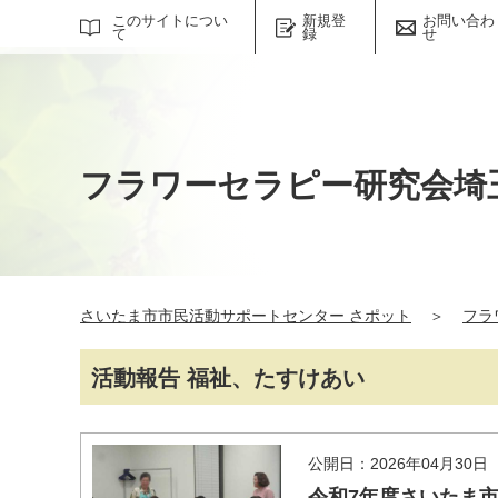
サイト内検索
このサイトについ
新規登
お問い合わ
て
録
せ
フラワーセラピー研究会埼
さいたま市市民活動サポートセンター さポット
＞
フラ
活動報告 福祉、たすけあい
公開日：2026年04月30日
令和7年度さいたま