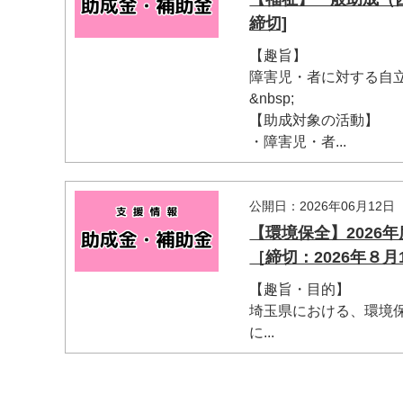
締切]
【趣旨】
障害児・者に対する自
&nbsp;
【助成対象の活動】
・障害児・者...
公開日：2026年06月12日
【環境保全】202
マイメディア検索
［締切：2026年８月
【趣旨・目的】
埼玉県における、環境
に...