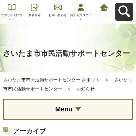
このサイトにつ
新規登録
お問い合わせ
個人会員ログイ
さいたま市市民
いて
ン
活動サポートセ
ンター さポット
へ戻る
さいたま市市民活動サポートセンター
さいたま市市民活動サポートセンター さポット
＞
さいたま
市市民活動サポートセンター
＞
お知らせ
Menu
アーカイブ