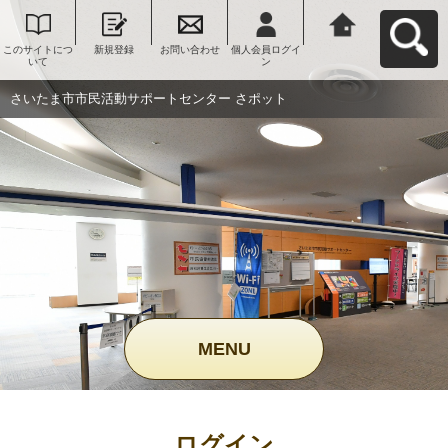
このサイトにつ
新規登録
お問い合わせ
個人会員ログイ
さいたま市市民
いて
ン
活動サポートセ
ンター さポット
へ戻る
さいたま市市民活動サポートセンター さポット
MENU
ログイン