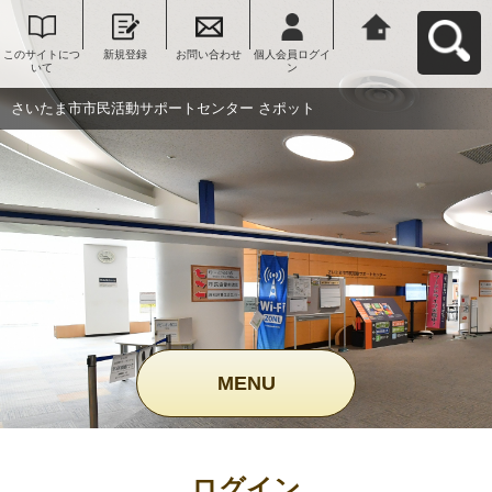
このサイトにつ
新規登録
お問い合わせ
個人会員ログイ
さいたま市市民
いて
ン
活動サポートセ
ンター さポット
へ戻る
さいたま市市民活動サポートセンター さポット
MENU
ログイン