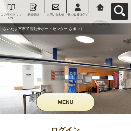
このサイトにつ
新規登録
お問い合わせ
個人会員ログイ
さいたま市市民
いて
ン
活動サポートセ
ンター さポット
へ戻る
さいたま市市民活動サポートセンター さポット
MENU
ログイン