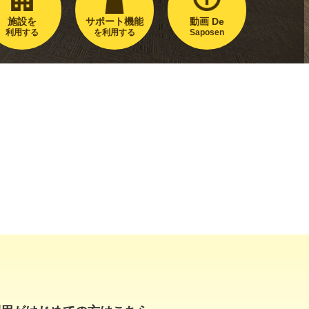
施設を
サポート機能
動画 De
利用する
を利用する
Saposen