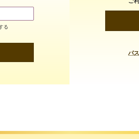
ご
する
パ