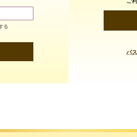
ご
する
パ