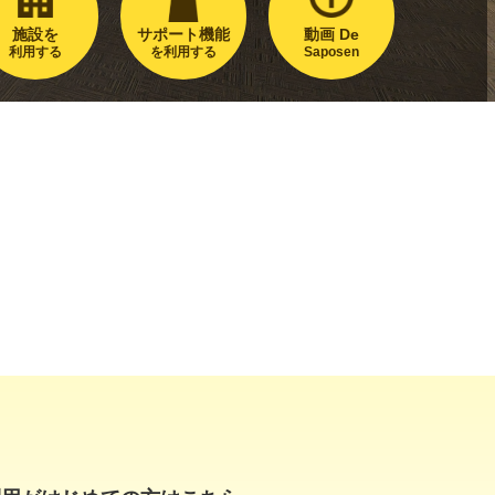
施設を
サポート機能
動画 De
利用する
を利用する
Saposen