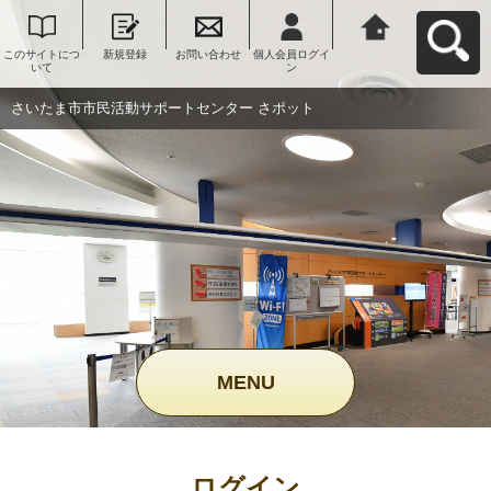
このサイトにつ
新規登録
お問い合わせ
個人会員ログイ
さいたま市市民
いて
ン
活動サポートセ
ンター さポット
へ戻る
さいたま市市民活動サポートセンター さポット
MENU
ログイン