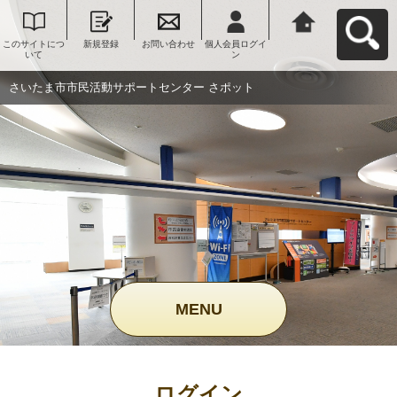
このサイトにつ
新規登録
お問い合わせ
個人会員ログイ
さいたま市市民
いて
ン
活動サポートセ
ンター さポット
へ戻る
さいたま市市民活動サポートセンター さポット
MENU
ログイン