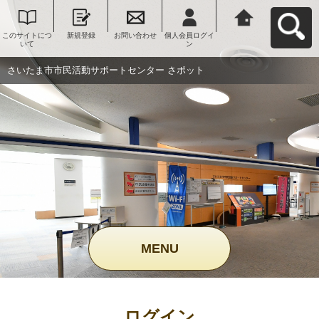
このサイトにつ
新規登録
お問い合わせ
個人会員ログイ
さいたま市市民
いて
ン
活動サポートセ
ンター さポット
へ戻る
さいたま市市民活動サポートセンター さポット
MENU
ログイン