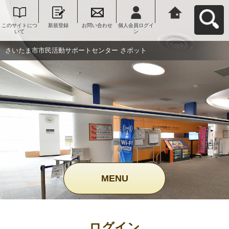
このサイトにつ
新規登録
お問い合わせ
個人会員ログイ
さいたま市市民
いて
ン
活動サポートセ
ンター さポット
へ戻る
さいたま市市民活動サポートセンター さポット
MENU
ログイン