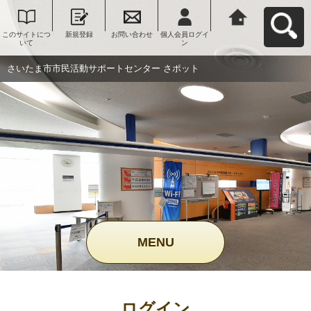
このサイトにつ
新規登録
お問い合わせ
個人会員ログイ
さいたま市市民
いて
ン
活動サポートセ
ンター さポット
へ戻る
さいたま市市民活動サポートセンター さポット
MENU
ログイン