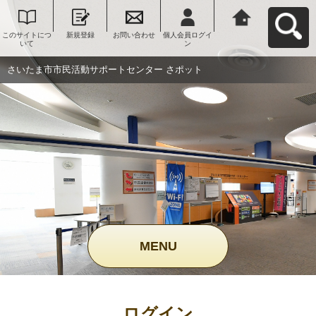
このサイトにつ
新規登録
お問い合わせ
個人会員ログイ
さいたま市市民
いて
ン
活動サポートセ
ンター さポット
へ戻る
さいたま市市民活動サポートセンター さポット
MENU
ログイン