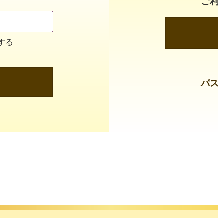
ご
する
パ