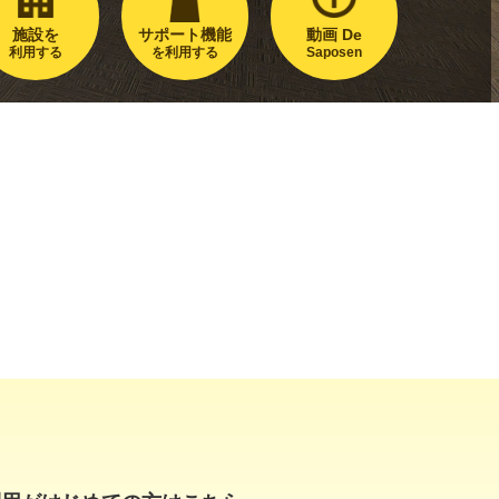
施設を
サポート機能
動画 De
利用する
を利用する
Saposen