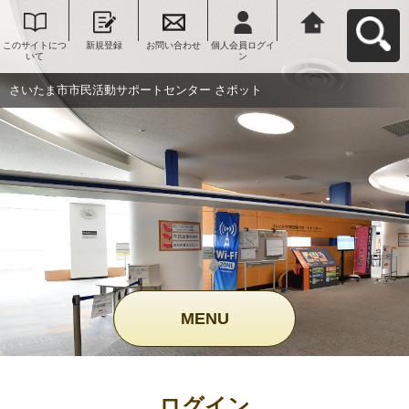
このサイトにつ
新規登録
お問い合わせ
個人会員ログイ
さいたま市市民
いて
ン
活動サポートセ
ンター さポット
へ戻る
さいたま市市民活動サポートセンター さポット
MENU
ログイン