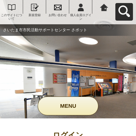
このサイトにつ
新規登録
お問い合わせ
個人会員ログイ
さいたま市市民
いて
ン
活動サポートセ
ンター さポット
へ戻る
さいたま市市民活動サポートセンター さポット
MENU
ログイン