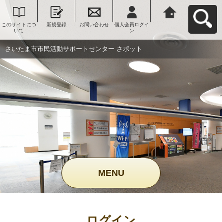
このサイトにつ
新規登録
お問い合わせ
個人会員ログイ
さいたま市市民
いて
ン
活動サポートセ
ンター さポット
へ戻る
さいたま市市民活動サポートセンター さポット
MENU
ログイン